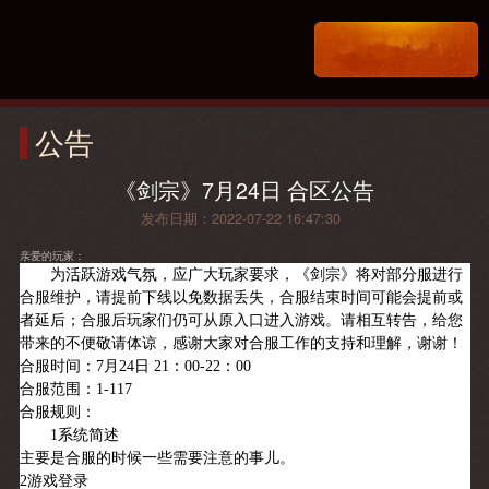
公告
《剑宗》7月24日 合区公告
发布日期：2022-07-22 16:47:30
亲爱的玩家：
为活跃游戏气氛，应广大玩家要求，《剑宗》将对部分服进行
合服维护，请提前下线以免数据丢失，合服结束时间可能会提前或
者延后；合服后玩家们仍可从原入口进入游戏。请相互转告，给您
带来的不便敬请体谅，感谢大家对合服工作的支持和理解，谢谢！
合服时间：7月24日 21：00-22：00
合服范围：1-117
合服规则：
1系统简述
主要是合服的时候一些需要注意的事儿。
2游戏登录