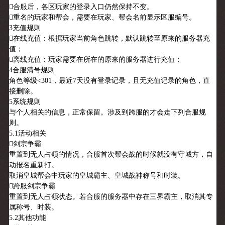
合服后，各区玩家的登录入口仍然保持不变。
重名的玩家和帮会，需要在玩家、帮会名前显示区服编号。
3充值规则
在线充值：根据玩家当前角色跳转，默认跳转至原来的服务器充
值；
离线充值：玩家需要在所在的原来的服务器进行充值；
4合服清号规则
角色等级<301，最近7天没有登录记录，且无充值记录的角色，直
接删除。
5系统规则
与个人相关的信息，正常保留。涉及到跨服的才会走下列合服规
则。
5.1活动相关
剑宗争霸
重置到无人占领的情况，合服首次帮会战的时候就没有守城方，自
动报名重新打。
取消皇城帮会中玩家的皇城霸主、皇城战神称号和时装。
跨服剑宗争霸
重置到无人占领状态。若合服的服务器中存在三界霸主，取消其专
属称号、时装。
5.2其他功能